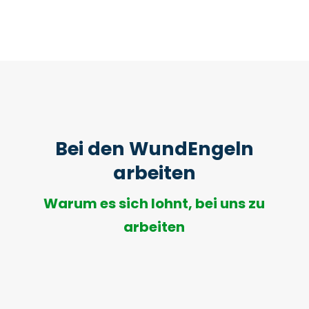
This
field
should
be
left
blank
Bei den WundEngeln
arbeiten
Warum es sich lohnt, bei uns zu
arbeiten